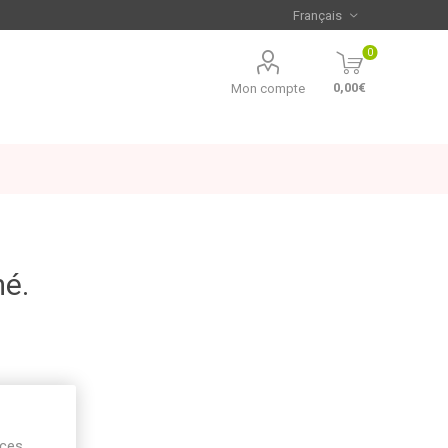
0
0,00€
Mon compte
mé.
ices,