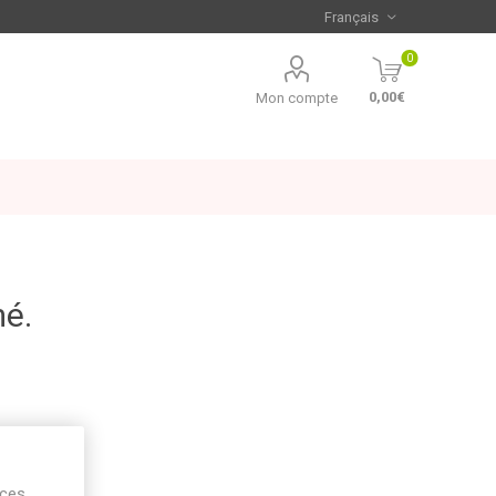
0
0,00€
Mon compte
mé.
ices,