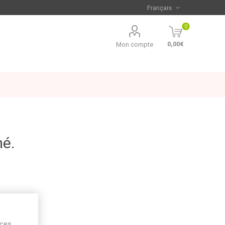
0
0,00€
Mon compte
mé.
ices,