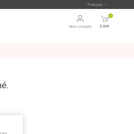
0
0,00€
Mon compte
mé.
ices,