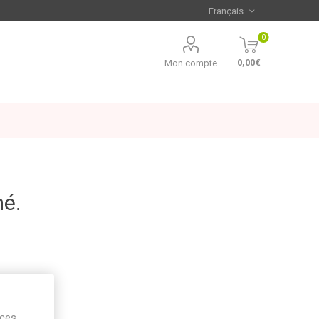
0
0,00€
Mon compte
mé.
ices,