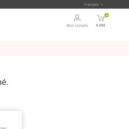
0
0,00€
Mon compte
mé.
ices,