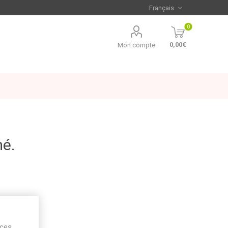
0
0,00€
Mon compte
mé.
ices,