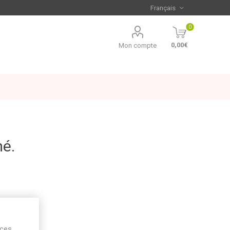
0
0,00€
Mon compte
mé.
ices,