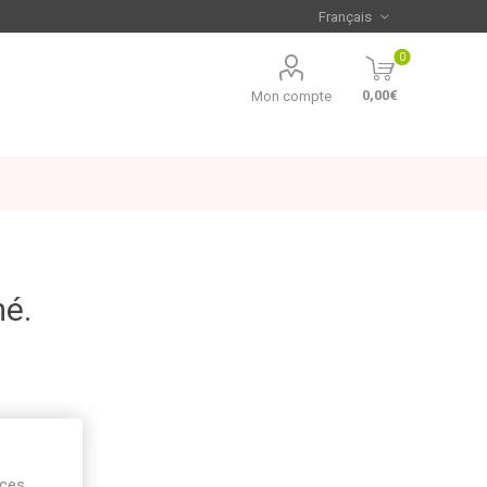
0
0,00€
Mon compte
mé.
ices,