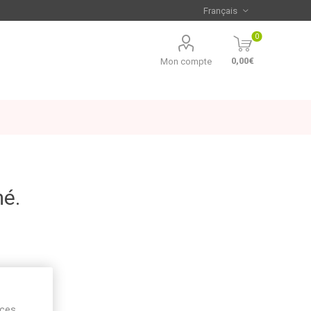
0
0,00€
Mon compte
mé.
ices,